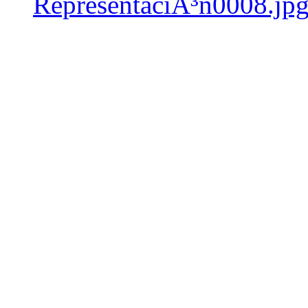
RepresentaciÃ³n0008.jp