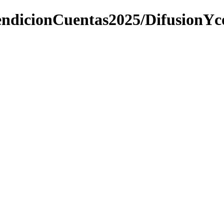
endicionCuentas2025/DifusionY