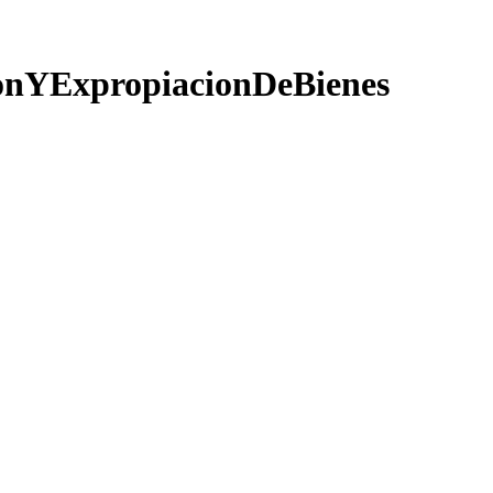
onYExpropiacionDeBienes