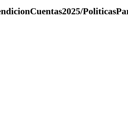
endicionCuentas2025/PoliticasP