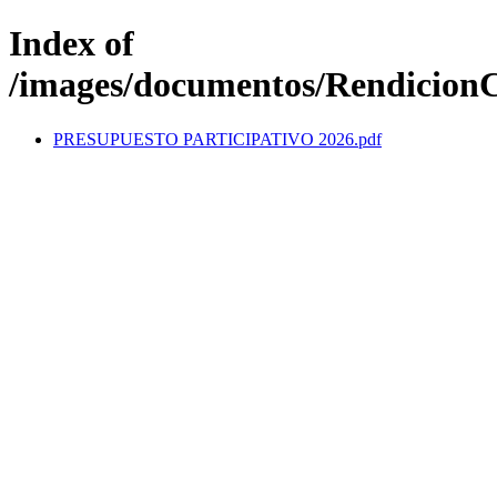
Index of
/images/documentos/RendicionC
PRESUPUESTO PARTICIPATIVO 2026.pdf