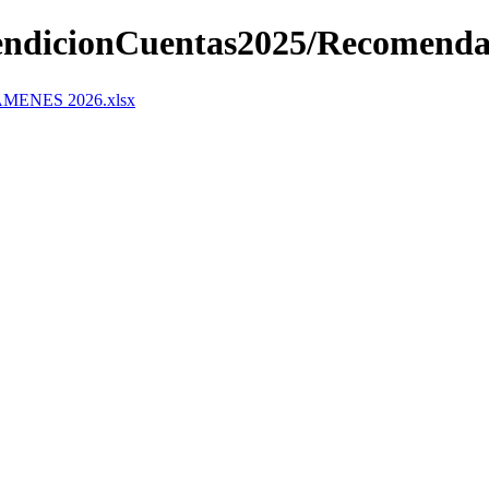
RendicionCuentas2025/Recomend
ENES 2026.xlsx