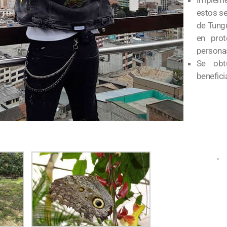
Implemen
estos se
de Tung
en pro
personas
Se obt
benefici