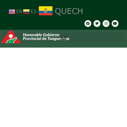
EN
ES