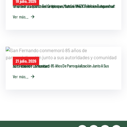
18 julio, 2026
Un Día En El Corazón Del Geoparque Mundial UNESCO Volcán Tungurahua: “Una Georuta Que Conecta Volcanes, Cultura Viva Y Patrimonio Ancestral”
Ver más...
21 julio, 2026
San Fernando Conmemoró 85 Años De Parroquialización Junto A Sus Autoridades Y Comunidad
Ver más...