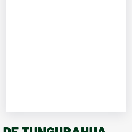
como nuevos emprendedores
0
Árboles sembrados
minga por el planeta
0
Obras
Inauguradas
DE TUNGURAHUA