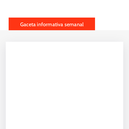
nosotros
Gaceta informativa semanal
0
Km de vías
asfaltadas
0
Ciudadanos formados