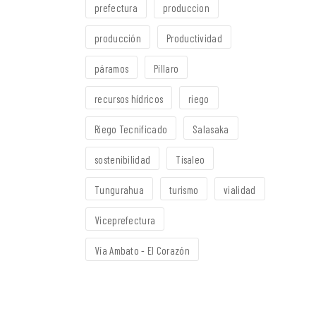
prefectura
produccion
producción
Productividad
páramos
Píllaro
recursos hídricos
riego
Riego Tecnificado
Salasaka
sostenibilidad
Tisaleo
Tungurahua
turismo
vialidad
Viceprefectura
Vía Ambato - El Corazón