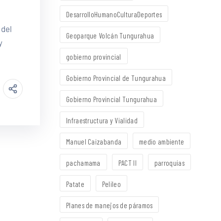
DesarrolloHumanoCulturaDeportes
 del
Geoparque Volcán Tungurahua
y
gobierno provincial
Gobierno Provincial de Tungurahua
Gobierno Provincial Tungurahua
Infraestructura y Vialidad
Manuel Caizabanda
medio ambiente
pachamama
PACT II
parroquias
Patate
Pelileo
Planes de manejos de páramos