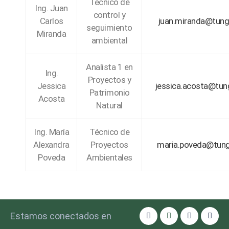
Técnico de
Ing. Juan
control y
Carlos
juan.miranda@tung
seguimiento
Miranda
ambiental
Analista 1 en
Ing.
Proyectos y
Jessica
jessica.acosta@tun
Patrimonio
Acosta
Natural
Ing. María
Técnico de
Alexandra
Proyectos
maria.poveda@tung
Poveda
Ambientales
Estamos conectados en