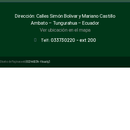
Dirección: Calles Simón Bolivar y Mariano Castillo
Ambato – Tungurahua – Ecuador
Ver ubicación en el mapa
033730220 - ext 200
Telf:
Diseño de Páginas web
| 0224492314 -Visualg3