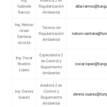
Ing.
Analista 2 en
Gabriela
Regularización
alba.ramos@tungu
Ramos
Ambiental
Ing. Nelson
Técnico de
Israel
Regularización
nelson.santana@tun
Santana
Ambiental
Acosta
Especialista 2
Ing. Oscar
en Control y
Rivelino
oscar.lopez@tung
Seguimiento
López
Ambiental
Analista 2 en
Ing. Dennis
Control y
dennis.suarez@tun
Suarez
Seguimiento
Ambiental