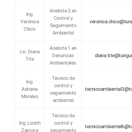
Analista 2 en
Ing.
Control y
Verónica
veronica.chico@tun
Seguimiento
Chico
Ambiental
Analista 1 en
Lic. Diana
Denuncias
diana.tite@tungu
Tite
Ambientales
Técnico de
Ing.
control y
Adriana
tecnicoambiental3@t
seguimiento
Morales
ambiental
Técnico de
Ing. Lizeth
control y
tecnicoambiental6@t
Zamora
seguimiento