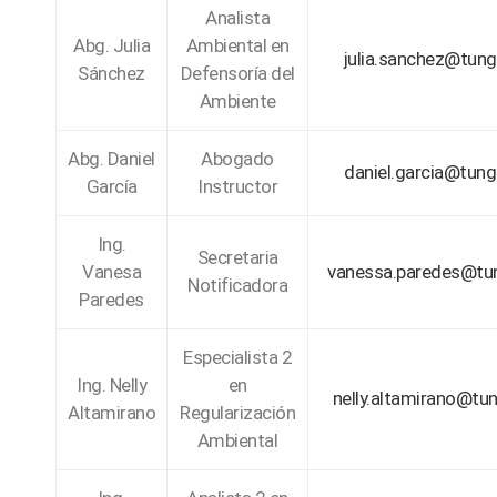
Analista
Abg. Julia
Ambiental en
julia.sanchez@tung
Sánchez
Defensoría del
Ambiente
Abg. Daniel
Abogado
daniel.garcia@tung
García
Instructor
Ing.
Secretaria
Vanesa
vanessa.paredes@tu
Notificadora
Paredes
Especialista 2
Ing. Nelly
en
nelly.altamirano@tu
Altamirano
Regularización
Ambiental