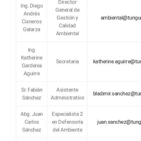
Director
Ing. Diego
General de
Andrés
Gestión y
ambiental@tungu
Cisneros
Calidad
Galarza
Ambiental
Ing.
Katherine
Secretaria
katherine.aguirre@tu
Gardenia
Aguirre
Sr. Fabián
Asistente
bladimir.sanchez@tu
Sánchez
Administrativo
Abg. Juan
Especialista 2
Carlos
en Defensoría
juan.sanchez@tung
Sánchez
del Ambiente