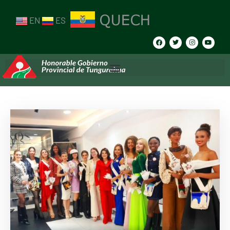
EN
ES