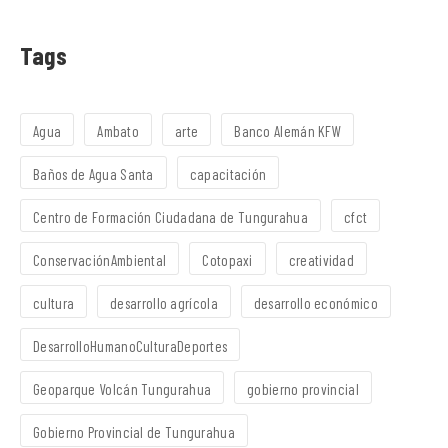
Tags
Agua
Ambato
arte
Banco Alemán KFW
Baños de Agua Santa
capacitación
Centro de Formación Ciudadana de Tungurahua
cfct
ConservaciónAmbiental
Cotopaxi
creatividad
cultura
desarrollo agrícola
desarrollo económico
DesarrolloHumanoCulturaDeportes
Geoparque Volcán Tungurahua
gobierno provincial
Gobierno Provincial de Tungurahua