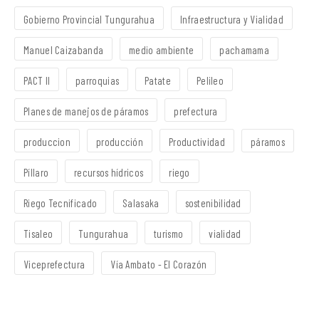
Gobierno Provincial Tungurahua
Infraestructura y Vialidad
Manuel Caizabanda
medio ambiente
pachamama
PACT II
parroquias
Patate
Pelileo
Planes de manejos de páramos
prefectura
produccion
producción
Productividad
páramos
Píllaro
recursos hídricos
riego
Riego Tecnificado
Salasaka
sostenibilidad
Tisaleo
Tungurahua
turismo
vialidad
Viceprefectura
Vía Ambato - El Corazón