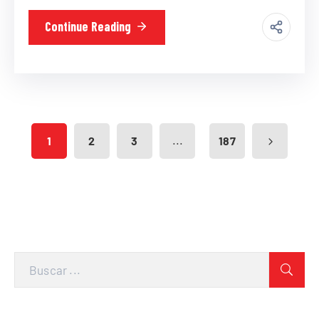
Continue Reading
...
1
2
3
187