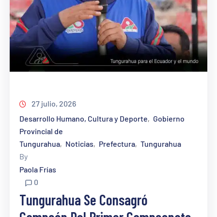
27 julio, 2026
Desarrollo Humano, Cultura y Deporte
Gobierno
‚
Provincial de
Tungurahua
Noticias
Prefectura
Tungurahua
‚
‚
‚
By
Paola Frías
0
Tungurahua Se Consagró
Campeón Del Primer Campeonato