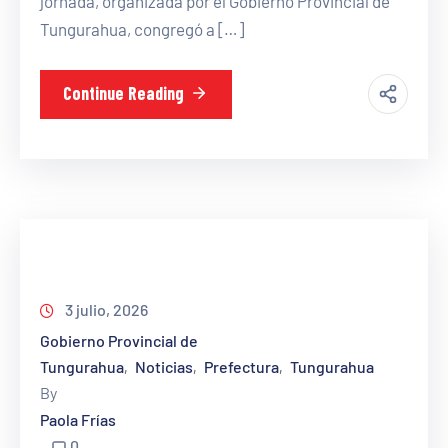
jornada, organizada por el Gobierno Provincial de
Tungurahua, congregó a […]
Continue Reading
3 julio, 2026
Gobierno Provincial de
Tungurahua
Noticias
Prefectura
Tungurahua
‚
‚
‚
By
Paola Frías
0