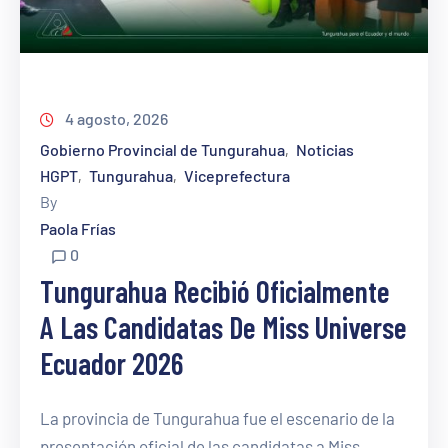
4 agosto, 2026
Gobierno Provincial de Tungurahua
Noticias
‚
HGPT
Tungurahua
Viceprefectura
‚
‚
By
Paola Frías
0
Tungurahua Recibió Oficialmente
A Las Candidatas De Miss Universe
Ecuador 2026
La provincia de Tungurahua fue el escenario de la
presentación oficial de las candidatas a Miss