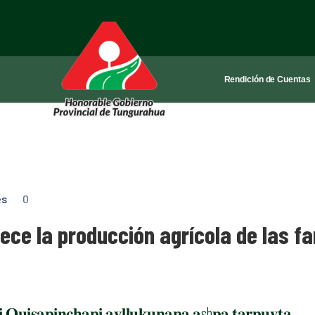
Rendición de Cuentas
es
0
ece la producción agrícola de las fa
𝐢 𝐐𝐮𝐢𝐬𝐚𝐩𝐢𝐧𝐜𝐡𝐚𝐩𝐢 𝐚𝐲𝐥𝐥𝐮𝐤𝐮𝐧𝐚𝐩𝐚 𝐚sh𝐩𝐚 𝐭𝐚𝐫𝐩𝐮𝐲𝐭𝐚