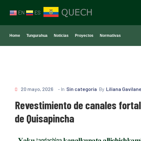
EN
ES
Home
Tungurahua
Noticias
Proyectos
Normativas
20 mayo, 2026
- In
Sin categoría
By
Liliana Gavilan
Revestimiento de canales fortal
de Quisapincha
𝐘𝐚𝐤𝐮 t
andachina
𝐤𝐚𝐧𝐚𝐥𝐤𝐮𝐧𝐚𝐭𝐚 𝐚𝐥𝐥𝐢𝐜𝐡𝐢𝐬𝐡𝐤𝐚𝐦