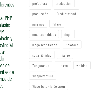
ferentes
prefectura
produccion
producción
Productividad
za
;
PMP
alasin
;
páramos
Píllaro
MP
recursos hídricos
riego
alasin y
ovincial
Riego Tecnificado
Salasaka
uar
sostenibilidad
Tisaleo
ndo
nes de
Tungurahua
turismo
vialidad
milias de
Viceprefectura
ente de
es.
Vía Ambato - El Corazón