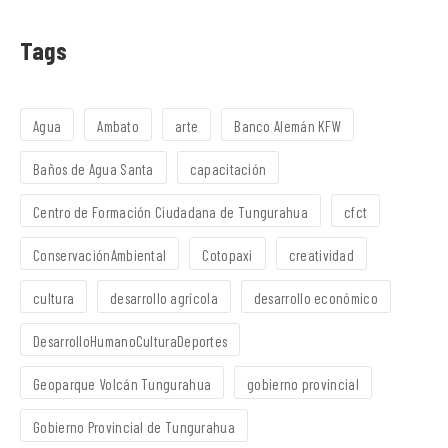
Tags
Agua
Ambato
arte
Banco Alemán KFW
Baños de Agua Santa
capacitación
Centro de Formación Ciudadana de Tungurahua
cfct
ConservaciónAmbiental
Cotopaxi
creatividad
cultura
desarrollo agrícola
desarrollo económico
DesarrolloHumanoCulturaDeportes
Geoparque Volcán Tungurahua
gobierno provincial
Gobierno Provincial de Tungurahua