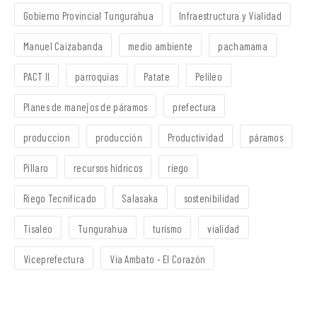
Gobierno Provincial Tungurahua
Infraestructura y Vialidad
Manuel Caizabanda
medio ambiente
pachamama
PACT II
parroquias
Patate
Pelileo
Planes de manejos de páramos
prefectura
produccion
producción
Productividad
páramos
Píllaro
recursos hídricos
riego
Riego Tecnificado
Salasaka
sostenibilidad
Tisaleo
Tungurahua
turismo
vialidad
Viceprefectura
Vía Ambato - El Corazón