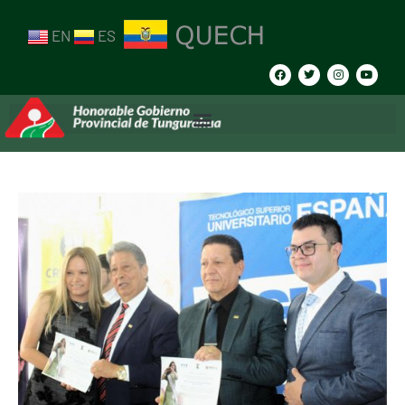
EN
ES