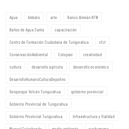
Agua
Ambato
arte
Banco Alemán KFW
Baños de Agua Santa
capacitación
Centro de Formación Ciudadana de Tungurahua
cfct
ConservaciónAmbiental
Cotopaxi
creatividad
cultura
desarrollo agrícola
desarrollo económico
DesarrolloHumanoCulturaDeportes
Geoparque Volcán Tungurahua
gobierno provincial
Gobierno Provincial de Tungurahua
Gobierno Provincial Tungurahua
Infraestructura y Vialidad
Manuel Caizabanda
medio ambiente
pachamama