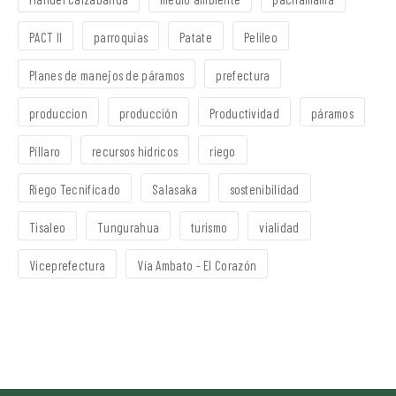
PACT II
parroquias
Patate
Pelileo
Planes de manejos de páramos
prefectura
produccion
producción
Productividad
páramos
Píllaro
recursos hídricos
riego
Riego Tecnificado
Salasaka
sostenibilidad
Tisaleo
Tungurahua
turismo
vialidad
Viceprefectura
Vía Ambato - El Corazón