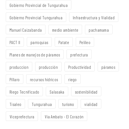
Gobierno Provincial de Tungurahua
Gobierno Provincial Tungurahua
Infraestructura y Vialidad
Manuel Caizabanda
medio ambiente
pachamama
PACT II
parroquias
Patate
Pelileo
Planes de manejos de páramos
prefectura
produccion
producción
Productividad
páramos
Píllaro
recursos hídricos
riego
Riego Tecnificado
Salasaka
sostenibilidad
Tisaleo
Tungurahua
turismo
vialidad
Viceprefectura
Vía Ambato - El Corazón