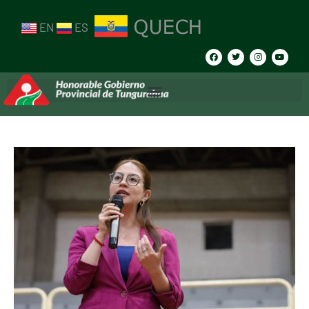
EN
ES