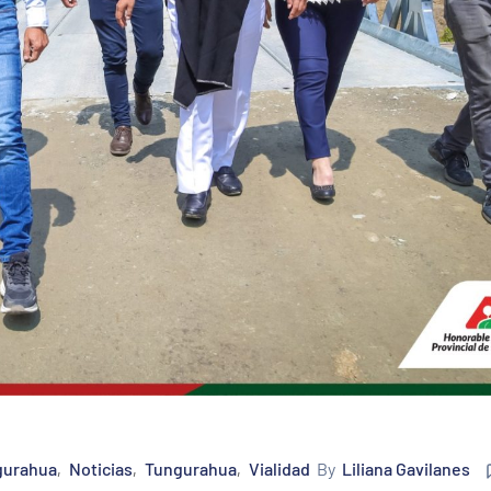
ngurahua
Noticias
Tungurahua
Vialidad
By
Liliana Gavilanes
‚
‚
‚