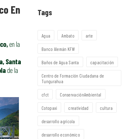
nco En
Tags
Agua
Ambato
arte
co,
en la
Banco Alemán KFW
a, Santa
Baños de Agua Santa
capacitación
ola
de la
Centro de Formación Ciudadana de
Tungurahua
cfct
ConservaciónAmbiental
Cotopaxi
creatividad
cultura
desarrollo agrícola
desarrollo económico