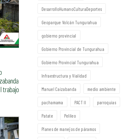
DesarrolloHumanoCulturaDeportes
Geoparque Volcán Tungurahua
gobierno provincial
Gobierno Provincial de Tungurahua
Gobierno Provincial Tungurahua
o
Infraestructura y Vialidad
aizabanda
l trabajo
Manuel Caizabanda
medio ambiente
pachamama
PACT II
parroquias
Patate
Pelileo
Planes de manejos de páramos