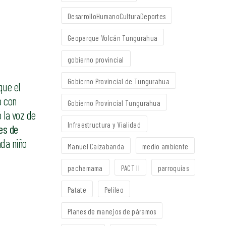
DesarrolloHumanoCulturaDeportes
Geoparque Volcán Tungurahua
gobierno provincial
Gobierno Provincial de Tungurahua
que el
o con
Gobierno Provincial Tungurahua
 la voz de
Infraestructura y Vialidad
es de
ada niño
Manuel Caizabanda
medio ambiente
pachamama
PACT II
parroquias
Patate
Pelileo
Planes de manejos de páramos