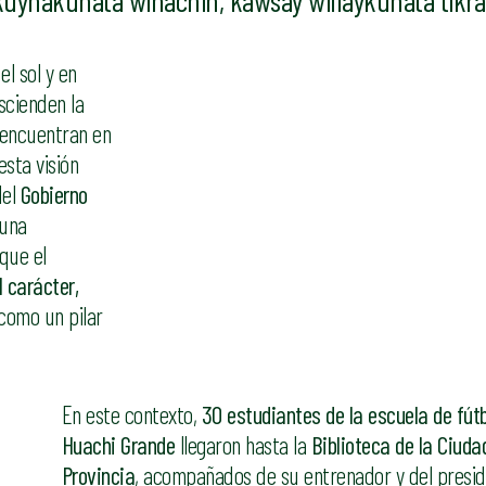
ynakunata wiñachin, kawsay willaykunata tikra
l sol y en
scienden la
 encuentran en
sta visión
del
Gobierno
 una
rque el
 carácter,
como un pilar
En este contexto,
30 estudiantes de la escuela de fútb
Huachi Grande
llegaron hasta la
Biblioteca de la Ciudad
Provincia
, acompañados de su entrenador y del presid