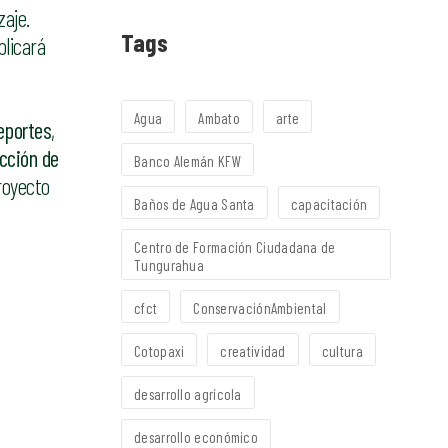
zaje.
Tags
plicará
Agua
Ambato
arte
eportes
,
cción de
Banco Alemán KFW
royecto
Baños de Agua Santa
capacitación
Centro de Formación Ciudadana de
Tungurahua
cfct
ConservaciónAmbiental
Cotopaxi
creatividad
cultura
desarrollo agrícola
desarrollo económico