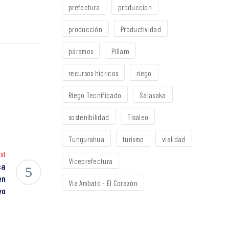
prefectura
produccion
producción
Productividad
páramos
Píllaro
recursos hídricos
riego
Riego Tecnificado
Salasaka
sostenibilidad
Tisaleo
Tungurahua
turismo
vialidad
xt
Viceprefectura
ca
en
Vía Ambato - El Corazón
yo