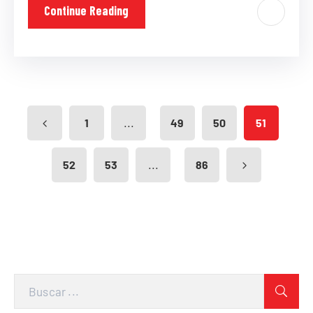
Continue Reading
...
1
49
50
51
...
52
53
86