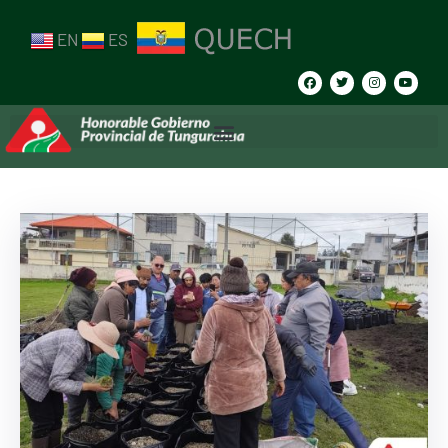
EN
ES