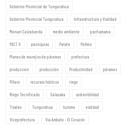
Gobierno Provincial de Tungurahua
Gobierno Provincial Tungurahua
Infraestructura y Vialidad
Manuel Caizabanda
medio ambiente
pachamama
PACT II
parroquias
Patate
Pelileo
Planes de manejos de páramos
prefectura
produccion
producción
Productividad
páramos
Píllaro
recursos hídricos
riego
Riego Tecnificado
Salasaka
sostenibilidad
Tisaleo
Tungurahua
turismo
vialidad
Viceprefectura
Vía Ambato - El Corazón