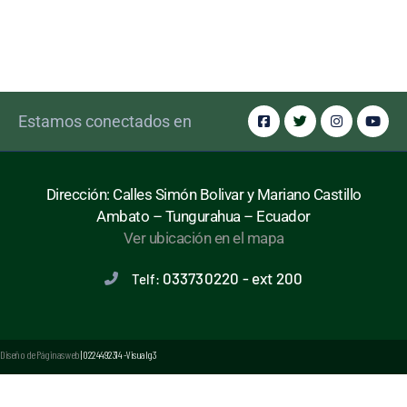
Estamos conectados en
Dirección: Calles Simón Bolivar y Mariano Castillo
Ambato – Tungurahua – Ecuador
Ver ubicación en el mapa
033730220 - ext 200
Telf:
Diseño de Páginas web
| 0224492314 -Visualg3