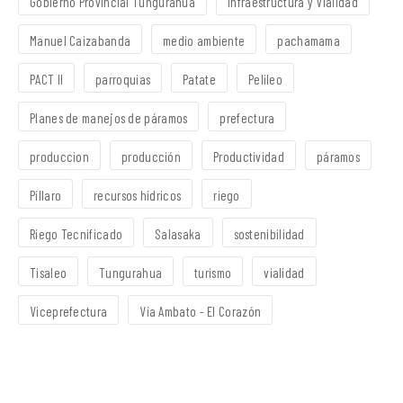
Gobierno Provincial Tungurahua
Infraestructura y Vialidad
Manuel Caizabanda
medio ambiente
pachamama
PACT II
parroquias
Patate
Pelileo
Planes de manejos de páramos
prefectura
produccion
producción
Productividad
páramos
Píllaro
recursos hídricos
riego
Riego Tecnificado
Salasaka
sostenibilidad
Tisaleo
Tungurahua
turismo
vialidad
Viceprefectura
Vía Ambato - El Corazón