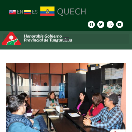
EN
ES