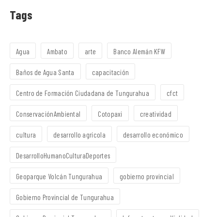
Tags
Agua
Ambato
arte
Banco Alemán KFW
Baños de Agua Santa
capacitación
Centro de Formación Ciudadana de Tungurahua
cfct
ConservaciónAmbiental
Cotopaxi
creatividad
cultura
desarrollo agrícola
desarrollo económico
DesarrolloHumanoCulturaDeportes
Geoparque Volcán Tungurahua
gobierno provincial
Gobierno Provincial de Tungurahua