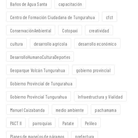
Baños de Agua Santa
capacitación
Centro de Formación Ciudadana de Tungurahua
cfct
ConservaciónAmbiental
Cotopaxi
creatividad
cultura
desarrollo agrícola
desarrollo económico
DesarrolloHumanoCulturaDeportes
Geoparque Volcán Tungurahua
gobierno provincial
Gobierno Provincial de Tungurahua
Gobierno Provincial Tungurahua
Infraestructura y Vialidad
Manuel Caizabanda
medio ambiente
pachamama
PACT II
parroquias
Patate
Pelileo
Planes de manejos de páramos
prefectura