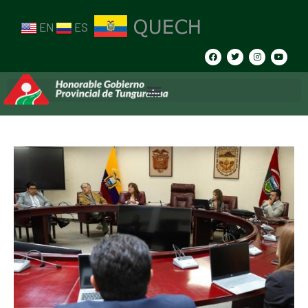
EN
ES