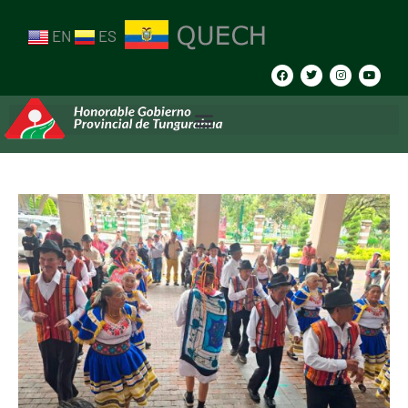
EN
ES