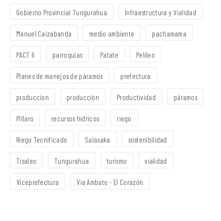
Gobierno Provincial Tungurahua
Infraestructura y Vialidad
Manuel Caizabanda
medio ambiente
pachamama
PACT II
parroquias
Patate
Pelileo
Planes de manejos de páramos
prefectura
produccion
producción
Productividad
páramos
Píllaro
recursos hídricos
riego
Riego Tecnificado
Salasaka
sostenibilidad
Tisaleo
Tungurahua
turismo
vialidad
Viceprefectura
Vía Ambato - El Corazón