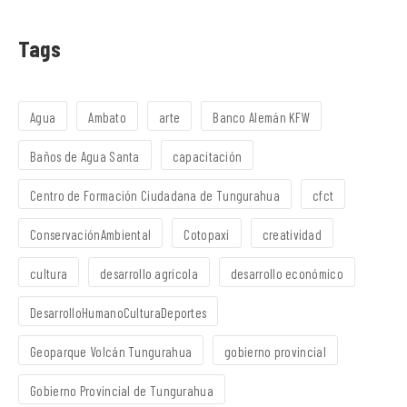
Tags
Agua
Ambato
arte
Banco Alemán KFW
Baños de Agua Santa
capacitación
Centro de Formación Ciudadana de Tungurahua
cfct
ConservaciónAmbiental
Cotopaxi
creatividad
cultura
desarrollo agrícola
desarrollo económico
DesarrolloHumanoCulturaDeportes
Geoparque Volcán Tungurahua
gobierno provincial
Gobierno Provincial de Tungurahua