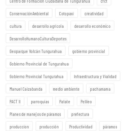
Centro de Formación Ciudadana de Tungurahua
cfct
ConservaciónAmbiental
Cotopaxi
creatividad
cultura
desarrollo agrícola
desarrollo económico
DesarrolloHumanoCulturaDeportes
Geoparque Volcán Tungurahua
gobierno provincial
Gobierno Provincial de Tungurahua
Gobierno Provincial Tungurahua
Infraestructura y Vialidad
Manuel Caizabanda
medio ambiente
pachamama
PACT II
parroquias
Patate
Pelileo
Planes de manejos de páramos
prefectura
produccion
producción
Productividad
páramos