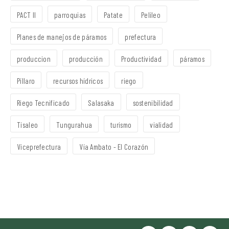
PACT II
parroquias
Patate
Pelileo
Planes de manejos de páramos
prefectura
produccion
producción
Productividad
páramos
Píllaro
recursos hídricos
riego
Riego Tecnificado
Salasaka
sostenibilidad
Tisaleo
Tungurahua
turismo
vialidad
Viceprefectura
Vía Ambato - El Corazón