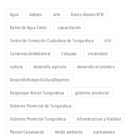
Agua
Ambato
arte
Banco Alemán KFW
Baños de Agua Santa
capacitación
Centro de Formación Ciudadana de Tungurahua
cfct
ConservaciónAmbiental
Cotopaxi
creatividad
cultura
desarrollo agrícola
desarrollo económico
DesarrolloHumanoCulturaDeportes
Geoparque Volcán Tungurahua
gobierno provincial
Gobierno Provincial de Tungurahua
Gobierno Provincial Tungurahua
Infraestructura y Vialidad
Manuel Caizabanda
medio ambiente
pachamama