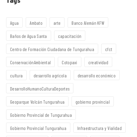
Agua
Ambato
arte
Banco Alemán KFW
Baños de Agua Santa
capacitación
Centro de Formación Ciudadana de Tungurahua
cfct
ConservaciónAmbiental
Cotopaxi
creatividad
cultura
desarrollo agrícola
desarrollo económico
DesarrolloHumanoCulturaDeportes
Geoparque Volcán Tungurahua
gobierno provincial
Gobierno Provincial de Tungurahua
Gobierno Provincial Tungurahua
Infraestructura y Vialidad