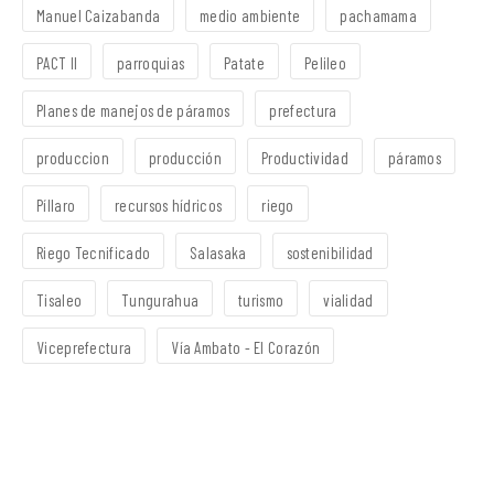
Manuel Caizabanda
medio ambiente
pachamama
PACT II
parroquias
Patate
Pelileo
Planes de manejos de páramos
prefectura
produccion
producción
Productividad
páramos
Píllaro
recursos hídricos
riego
Riego Tecnificado
Salasaka
sostenibilidad
Tisaleo
Tungurahua
turismo
vialidad
Viceprefectura
Vía Ambato - El Corazón