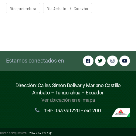
Viceprefectura
Vía Ambato - El Corazón
Estamos conectados en
Dirección: Calles Simón Bolivar y Mariano Castillo
Ambato – Tungurahua – Ecuador
Ver ubicación en el mapa
033730220 - ext 200
Telf:
Diseño de Páginas web
| 0224492314 -Visualg3