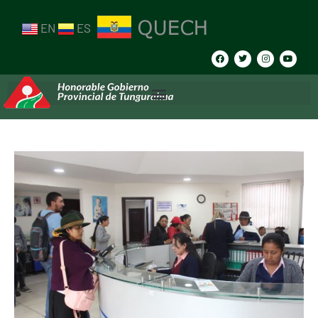
EN
ES