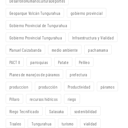
DesarrolloHumanoCulturaDeportes
Geoparque Volcán Tungurahua
gobierno provincial
Gobierno Provincial de Tungurahua
Gobierno Provincial Tungurahua
Infraestructura y Vialidad
Manuel Caizabanda
medio ambiente
pachamama
PACT II
parroquias
Patate
Pelileo
Planes de manejos de páramos
prefectura
produccion
producción
Productividad
páramos
Píllaro
recursos hídricos
riego
Riego Tecnificado
Salasaka
sostenibilidad
Tisaleo
Tungurahua
turismo
vialidad