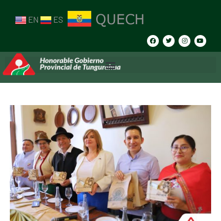
EN
ES