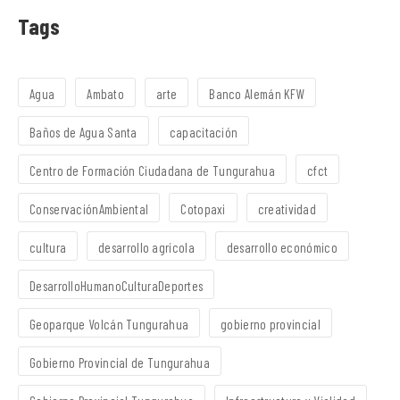
Tags
Agua
Ambato
arte
Banco Alemán KFW
Baños de Agua Santa
capacitación
Centro de Formación Ciudadana de Tungurahua
cfct
ConservaciónAmbiental
Cotopaxi
creatividad
cultura
desarrollo agrícola
desarrollo económico
DesarrolloHumanoCulturaDeportes
Geoparque Volcán Tungurahua
gobierno provincial
Gobierno Provincial de Tungurahua