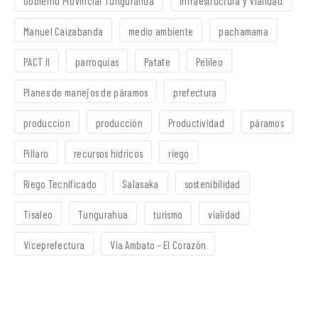
Gobierno Provincial Tungurahua
Infraestructura y Vialidad
Manuel Caizabanda
medio ambiente
pachamama
PACT II
parroquias
Patate
Pelileo
Planes de manejos de páramos
prefectura
produccion
producción
Productividad
páramos
Píllaro
recursos hídricos
riego
Riego Tecnificado
Salasaka
sostenibilidad
Tisaleo
Tungurahua
turismo
vialidad
Viceprefectura
Vía Ambato - El Corazón