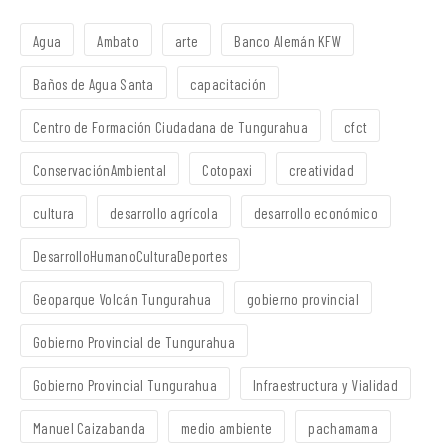
Agua
Ambato
arte
Banco Alemán KFW
Baños de Agua Santa
capacitación
Centro de Formación Ciudadana de Tungurahua
cfct
ConservaciónAmbiental
Cotopaxi
creatividad
cultura
desarrollo agrícola
desarrollo económico
DesarrolloHumanoCulturaDeportes
Geoparque Volcán Tungurahua
gobierno provincial
Gobierno Provincial de Tungurahua
Gobierno Provincial Tungurahua
Infraestructura y Vialidad
Manuel Caizabanda
medio ambiente
pachamama