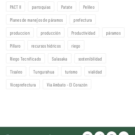
PACT II
parroquias
Patate
Pelileo
Planes de manejos de páramos
prefectura
produccion
producción
Productividad
páramos
Píllaro
recursos hídricos
riego
Riego Tecnificado
Salasaka
sostenibilidad
Tisaleo
Tungurahua
turismo
vialidad
Viceprefectura
Vía Ambato - El Corazón