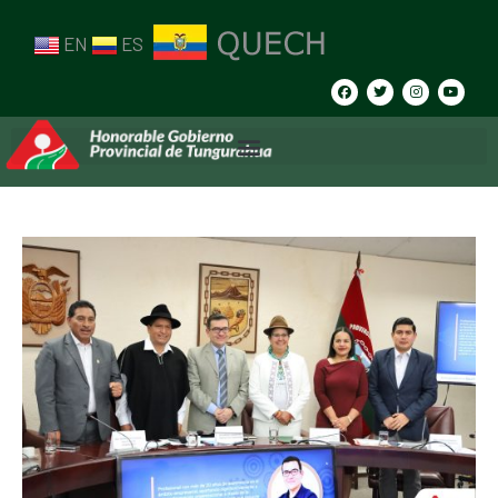
EN
ES