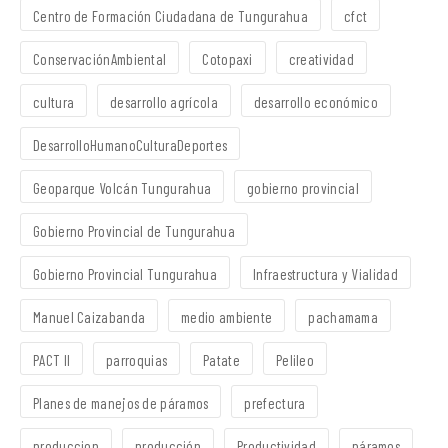
Centro de Formación Ciudadana de Tungurahua
cfct
ConservaciónAmbiental
Cotopaxi
creatividad
cultura
desarrollo agrícola
desarrollo económico
DesarrolloHumanoCulturaDeportes
Geoparque Volcán Tungurahua
gobierno provincial
Gobierno Provincial de Tungurahua
Gobierno Provincial Tungurahua
Infraestructura y Vialidad
Manuel Caizabanda
medio ambiente
pachamama
PACT II
parroquias
Patate
Pelileo
Planes de manejos de páramos
prefectura
produccion
producción
Productividad
páramos