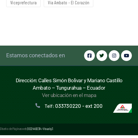
Viceprefectura
Vía Ambato - El Corazón
Estamos conectados en
Dirección: Calles Simón Bolivar y Mariano Castillo
Ambato – Tungurahua – Ecuador
Ver ubicación en el mapa
033730220 - ext 200
Telf:
Diseño de Páginas web
| 0224492314 -Visualg3