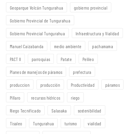
Geoparque Volcán Tungurahua
gobierno provincial
Gobierno Provincial de Tungurahua
Gobierno Provincial Tungurahua
Infraestructura y Vialidad
Manuel Caizabanda
medio ambiente
pachamama
PACT II
parroquias
Patate
Pelileo
Planes de manejos de páramos
prefectura
produccion
producción
Productividad
páramos
Píllaro
recursos hídricos
riego
Riego Tecnificado
Salasaka
sostenibilidad
Tisaleo
Tungurahua
turismo
vialidad