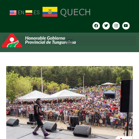
EN
ES