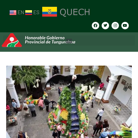
EN
ES