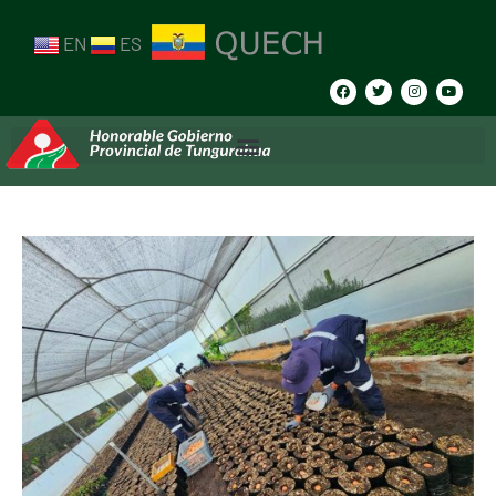
EN
ES