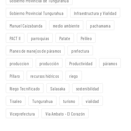
Gobierno Provincial de Tungurahua
Gobierno Provincial Tungurahua
Infraestructura y Vialidad
Manuel Caizabanda
medio ambiente
pachamama
PACT II
parroquias
Patate
Pelileo
Planes de manejos de páramos
prefectura
produccion
producción
Productividad
páramos
Píllaro
recursos hídricos
riego
Riego Tecnificado
Salasaka
sostenibilidad
Tisaleo
Tungurahua
turismo
vialidad
Viceprefectura
Vía Ambato - El Corazón