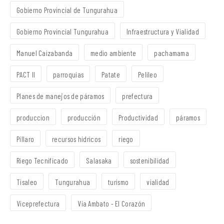
Gobierno Provincial de Tungurahua
Gobierno Provincial Tungurahua
Infraestructura y Vialidad
Manuel Caizabanda
medio ambiente
pachamama
PACT II
parroquias
Patate
Pelileo
Planes de manejos de páramos
prefectura
produccion
producción
Productividad
páramos
Píllaro
recursos hídricos
riego
Riego Tecnificado
Salasaka
sostenibilidad
Tisaleo
Tungurahua
turismo
vialidad
Viceprefectura
Vía Ambato - El Corazón