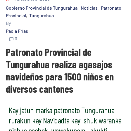
Gobierno Provincial de Tungurahua
Noticias
Patronato
‚
‚
Provincial
Tungurahua
‚
By
Paola Frías
0
Patronato Provincial de
Tungurahua realiza agasajos
navideños para 1500 niños en
diversos cantones
Kay jatun marka patronato Tungurahua
rurakun kay Navidadta kay shuk waranka
pichka pachak wawakunamu skukti