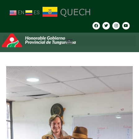
EN
ES