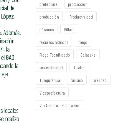
prefectura
produccion
cial de
 López
,
producción
Productividad
a
páramos
Píllaro
s
. Además,
inación
recursos hídricos
riego
04
, la
Riego Tecnificado
Salasaka
 el
GAD
acando la
sostenibilidad
Tisaleo
 eje
Tungurahua
turismo
vialidad
Viceprefectura
Vía Ambato - El Corazón
s locales
e realizó