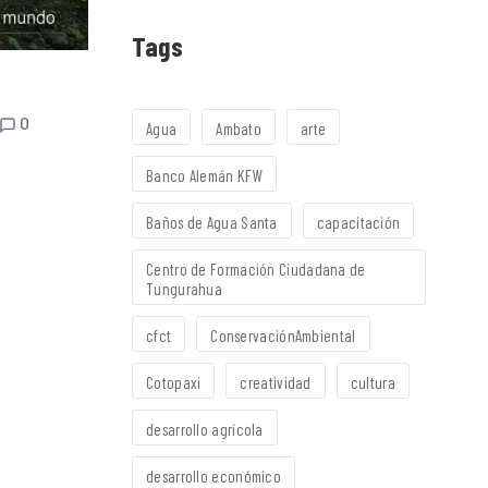
Tags
0
Agua
Ambato
arte
Banco Alemán KFW
Baños de Agua Santa
capacitación
Centro de Formación Ciudadana de
Tungurahua
cfct
ConservaciónAmbiental
Cotopaxi
creatividad
cultura
desarrollo agrícola
desarrollo económico