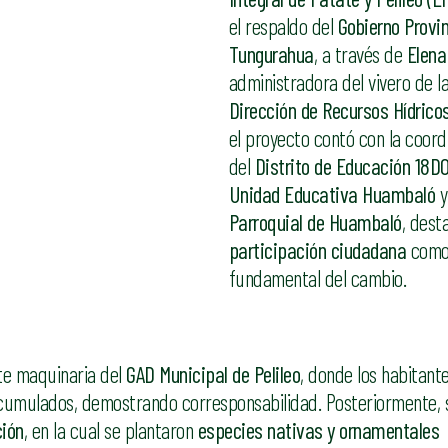
el respaldo del
Gobierno Provin
Tungurahua
, a través de
Elena
administradora del vivero de l
Dirección de Recursos Hídrico
el proyecto contó con la coord
del
Distrito de Educación 18D
Unidad Educativa Huambaló
y
Parroquial de Huambaló
, dest
participación ciudadana
como
fundamental del cambio.
e maquinaria del
GAD Municipal de Pelileo
, donde los habitante
acumulados, demostrando corresponsabilidad. Posteriormente, s
ción
, en la cual se plantaron
especies nativas y ornamentales