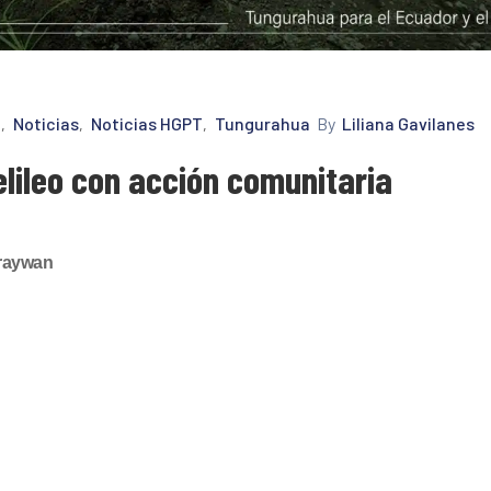
a
Noticias
Noticias HGPT
Tungurahua
By
Liliana Gavilanes
‚
‚
‚
lileo con acción comunitaria
uraywan