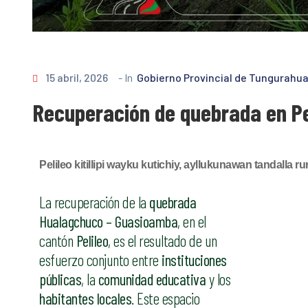
15 abril, 2026
- In
Gobierno Provincial de Tungurahu
Recuperación de quebrada en Pe
Pelileo kitillipi wayku kutichiy, ayllukunawan tandalla r
La recuperación de la
quebrada
Hualagchuco – Guasioamba
, en el
cantón
Pelileo
, es el resultado de un
esfuerzo conjunto entre
instituciones
públicas
, la
comunidad educativa
y los
habitantes locales
. Este espacio