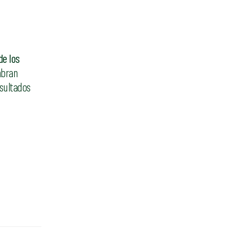
de los
mbran
sultados