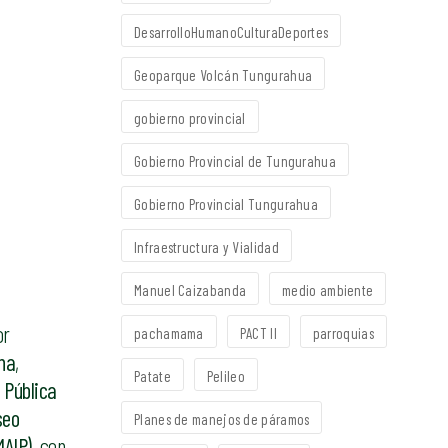
DesarrolloHumanoCulturaDeportes
Geoparque Volcán Tungurahua
gobierno provincial
Gobierno Provincial de Tungurahua
Gobierno Provincial Tungurahua
Infraestructura y Vialidad
Manuel Caizabanda
medio ambiente
or
pachamama
PACT II
parroquias
na
,
Patate
Pelileo
Pública
seo
Planes de manejos de páramos
MAIP)
, con