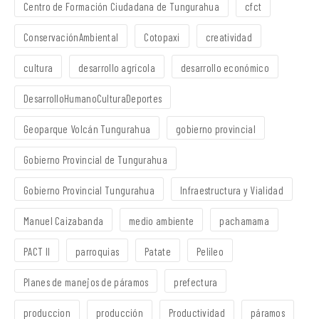
Centro de Formación Ciudadana de Tungurahua
cfct
ConservaciónAmbiental
Cotopaxi
creatividad
cultura
desarrollo agrícola
desarrollo económico
DesarrolloHumanoCulturaDeportes
Geoparque Volcán Tungurahua
gobierno provincial
Gobierno Provincial de Tungurahua
Gobierno Provincial Tungurahua
Infraestructura y Vialidad
Manuel Caizabanda
medio ambiente
pachamama
PACT II
parroquias
Patate
Pelileo
Planes de manejos de páramos
prefectura
produccion
producción
Productividad
páramos