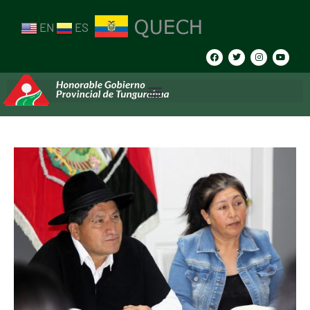
EN
ES