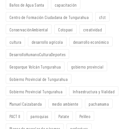
Baños de Agua Santa
capacitación
Centro de Formación Ciudadana de Tungurahua
cfct
ConservaciónAmbiental
Cotopaxi
creatividad
cultura
desarrollo agrícola
desarrollo económico
DesarrolloHumanoCulturaDeportes
Geoparque Volcán Tungurahua
gobierno provincial
Gobierno Provincial de Tungurahua
Gobierno Provincial Tungurahua
Infraestructura y Vialidad
Manuel Caizabanda
medio ambiente
pachamama
PACT II
parroquias
Patate
Pelileo
Planes de manejos de páramos
prefectura