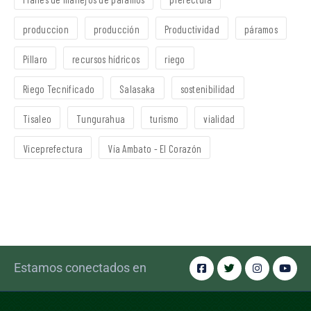
produccion
producción
Productividad
páramos
Píllaro
recursos hídricos
riego
Riego Tecnificado
Salasaka
sostenibilidad
Tisaleo
Tungurahua
turismo
vialidad
Viceprefectura
Vía Ambato - El Corazón
Estamos conectados en