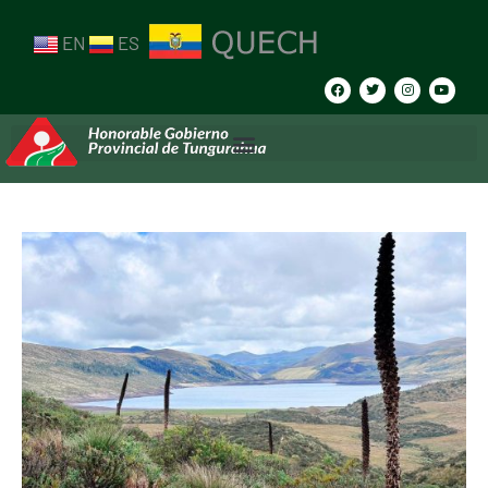
EN
ES