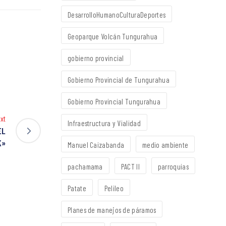
DesarrolloHumanoCulturaDeportes
Geoparque Volcán Tungurahua
gobierno provincial
Gobierno Provincial de Tungurahua
Gobierno Provincial Tungurahua
xt
Infraestructura y Vialidad
EL
K»
Manuel Caizabanda
medio ambiente
pachamama
PACT II
parroquias
Patate
Pelileo
Planes de manejos de páramos