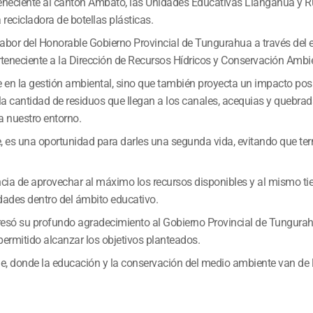
teneciente al cantón Ambato, las Unidades Educativas Llangahua y 
recicladora de botellas plásticas.
te labor del Honorable Gobierno Provincial de Tungurahua a través del
teneciente a la Dirección de Recursos Hídricos y Conservación Ambie
 en la gestión ambiental, sino que también proyecta un impacto posi
 la cantidad de residuos que llegan a los canales, acequias y quebrad
ra nuestro entorno.
te, es una oportunidad para darles una segunda vida, evitando que te
tancia de aprovechar al máximo los recursos disponibles y al mismo t
dades dentro del ámbito educativo.
resó su profundo agradecimiento al Gobierno Provincial de Tungurah
ermitido alcanzar los objetivos planteados.
le, donde la educación y la conservación del medio ambiente van de