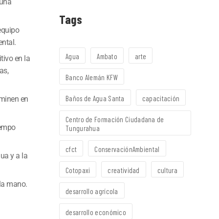
Runa
Tags
 equipo
ntal.
Agua
Ambato
arte
tivo en la
as,
Banco Alemán KFW
Baños de Agua Santa
capacitación
rminen en
Centro de Formación Ciudadana de
iempo
Tungurahua
cfct
ConservaciónAmbiental
ua y a la
Cotopaxi
creatividad
cultura
 la mano.
desarrollo agrícola
desarrollo económico