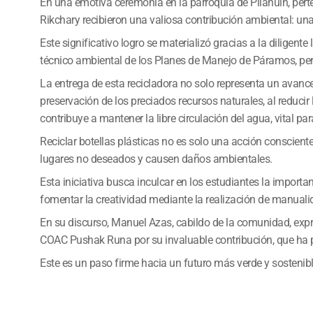
En una emotiva ceremonia en la parroquia de Pilahuín, per
Rikchary recibieron una valiosa contribución ambiental: una 
Este significativo logro se materializó gracias a la diligen
técnico ambiental de los Planes de Manejo de Páramos, per
La entrega de esta recicladora no solo representa un avance
preservación de los preciados recursos naturales, al reducir
contribuye a mantener la libre circulación del agua, vital pa
Reciclar botellas plásticas no es solo una acción conscien
lugares no deseados y causen daños ambientales.
Esta iniciativa busca inculcar en los estudiantes la impor
fomentar la creatividad mediante la realización de manuali
En su discurso, Manuel Azas, cabildo de la comunidad, exp
COAC Pushak Runa por su invaluable contribución, que ha p
Este es un paso firme hacia un futuro más verde y sostenib