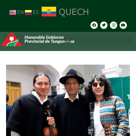
EN
ES