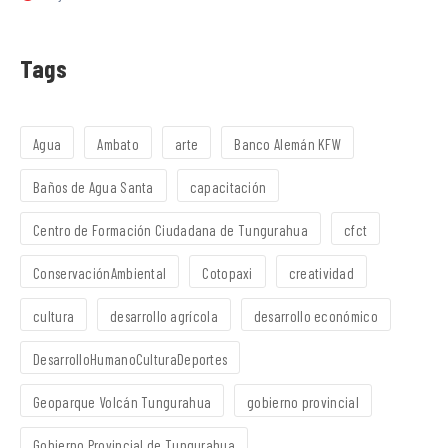
Tags
Agua
Ambato
arte
Banco Alemán KFW
Baños de Agua Santa
capacitación
Centro de Formación Ciudadana de Tungurahua
cfct
ConservaciónAmbiental
Cotopaxi
creatividad
cultura
desarrollo agrícola
desarrollo económico
DesarrolloHumanoCulturaDeportes
Geoparque Volcán Tungurahua
gobierno provincial
Gobierno Provincial de Tungurahua