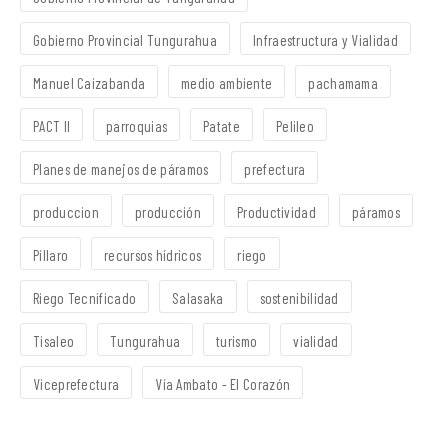
Gobierno Provincial Tungurahua
Infraestructura y Vialidad
Manuel Caizabanda
medio ambiente
pachamama
PACT II
parroquias
Patate
Pelileo
Planes de manejos de páramos
prefectura
produccion
producción
Productividad
páramos
Píllaro
recursos hídricos
riego
Riego Tecnificado
Salasaka
sostenibilidad
Tisaleo
Tungurahua
turismo
vialidad
Viceprefectura
Vía Ambato - El Corazón