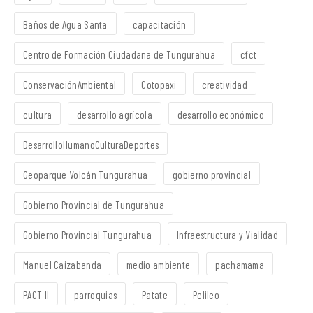
Baños de Agua Santa
capacitación
Centro de Formación Ciudadana de Tungurahua
cfct
ConservaciónAmbiental
Cotopaxi
creatividad
cultura
desarrollo agrícola
desarrollo económico
DesarrolloHumanoCulturaDeportes
Geoparque Volcán Tungurahua
gobierno provincial
Gobierno Provincial de Tungurahua
Gobierno Provincial Tungurahua
Infraestructura y Vialidad
Manuel Caizabanda
medio ambiente
pachamama
PACT II
parroquias
Patate
Pelileo