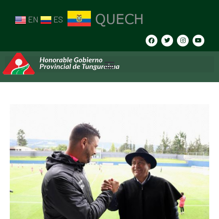
EN
ES