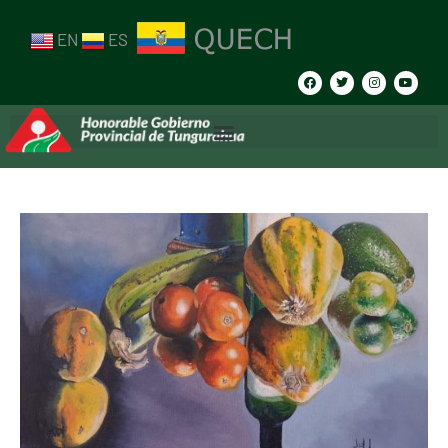
EN
ES