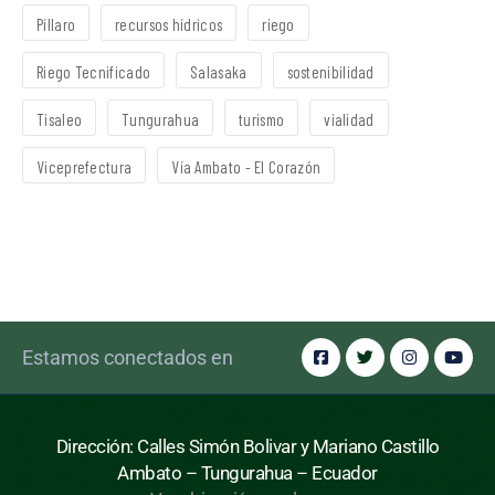
Píllaro
recursos hídricos
riego
Riego Tecnificado
Salasaka
sostenibilidad
Tisaleo
Tungurahua
turismo
vialidad
Viceprefectura
Vía Ambato - El Corazón
Estamos conectados en
Dirección: Calles Simón Bolivar y Mariano Castillo
Ambato – Tungurahua – Ecuador