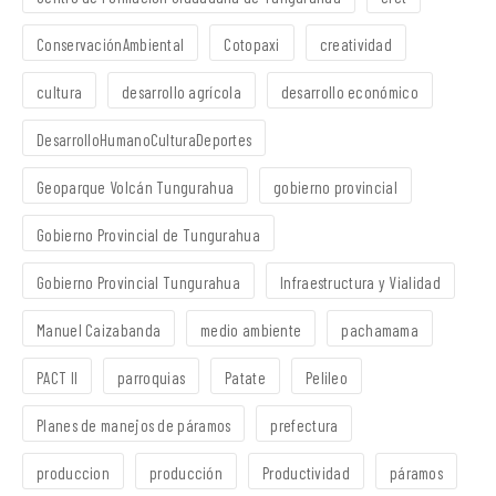
ConservaciónAmbiental
Cotopaxi
creatividad
cultura
desarrollo agrícola
desarrollo económico
DesarrolloHumanoCulturaDeportes
Geoparque Volcán Tungurahua
gobierno provincial
Gobierno Provincial de Tungurahua
Gobierno Provincial Tungurahua
Infraestructura y Vialidad
Manuel Caizabanda
medio ambiente
pachamama
PACT II
parroquias
Patate
Pelileo
Planes de manejos de páramos
prefectura
produccion
producción
Productividad
páramos