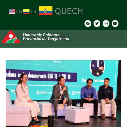
EN
ES