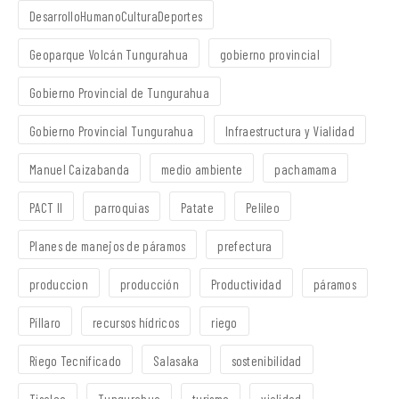
DesarrolloHumanoCulturaDeportes
Geoparque Volcán Tungurahua
gobierno provincial
Gobierno Provincial de Tungurahua
Gobierno Provincial Tungurahua
Infraestructura y Vialidad
Manuel Caizabanda
medio ambiente
pachamama
PACT II
parroquias
Patate
Pelileo
Planes de manejos de páramos
prefectura
produccion
producción
Productividad
páramos
Píllaro
recursos hídricos
riego
Riego Tecnificado
Salasaka
sostenibilidad