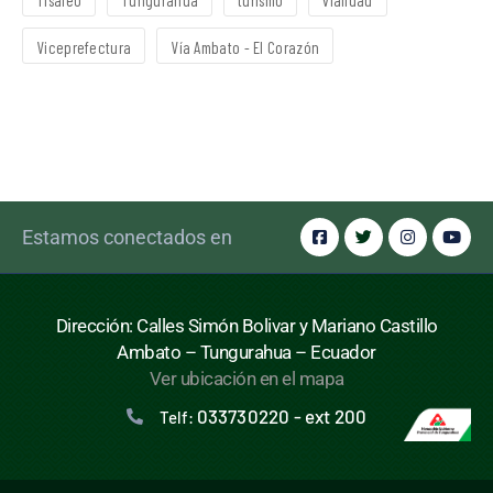
Tisaleo
Tungurahua
turismo
vialidad
Viceprefectura
Vía Ambato - El Corazón
Estamos conectados en
Dirección: Calles Simón Bolivar y Mariano Castillo
Ambato – Tungurahua – Ecuador
Ver ubicación en el mapa
033730220 - ext 200
Telf: