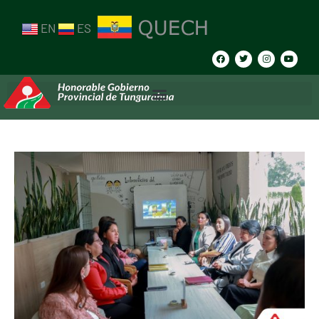
EN
ES