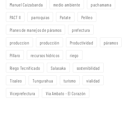
Manuel Caizabanda
medio ambiente
pachamama
PACT II
parroquias
Patate
Pelileo
Planes de manejos de páramos
prefectura
produccion
producción
Productividad
páramos
Píllaro
recursos hídricos
riego
Riego Tecnificado
Salasaka
sostenibilidad
Tisaleo
Tungurahua
turismo
vialidad
Viceprefectura
Vía Ambato - El Corazón