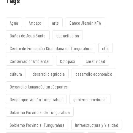
Tags
Agua
Ambato
arte
Banco Alemán KFW
Baños de Agua Santa
capacitación
Centro de Formación Ciudadana de Tungurahua
cfct
ConservaciónAmbiental
Cotopaxi
creatividad
cultura
desarrollo agrícola
desarrollo económico
DesarrolloHumanoCulturaDeportes
Geoparque Volcán Tungurahua
gobierno provincial
Gobierno Provincial de Tungurahua
Gobierno Provincial Tungurahua
Infraestructura y Vialidad