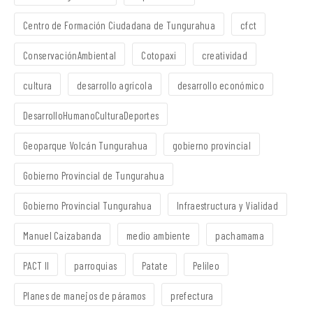
Centro de Formación Ciudadana de Tungurahua
cfct
ConservaciónAmbiental
Cotopaxi
creatividad
cultura
desarrollo agrícola
desarrollo económico
DesarrolloHumanoCulturaDeportes
Geoparque Volcán Tungurahua
gobierno provincial
Gobierno Provincial de Tungurahua
Gobierno Provincial Tungurahua
Infraestructura y Vialidad
Manuel Caizabanda
medio ambiente
pachamama
PACT II
parroquias
Patate
Pelileo
Planes de manejos de páramos
prefectura