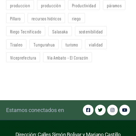
produccion
producción
Productividad
páramos
Píllaro
recursos hídricos
riego
Riego Tecnificado
Salasaka
sostenibilidad
Tisaleo
Tungurahua
turismo
vialidad
Viceprefectura
Vía Ambato - El Corazón
Estamos conectados en
Dirección: Calles Simón Bolivar y Mariano Castillo