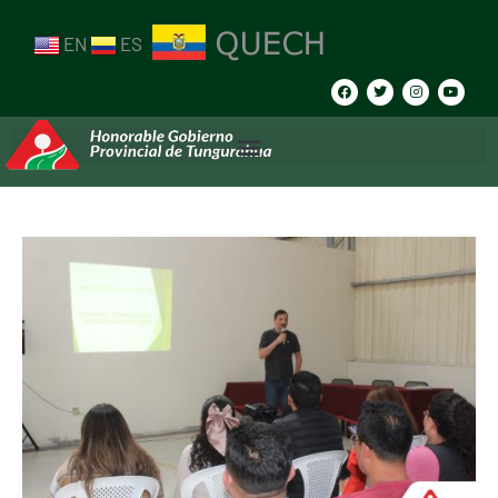
EN
ES