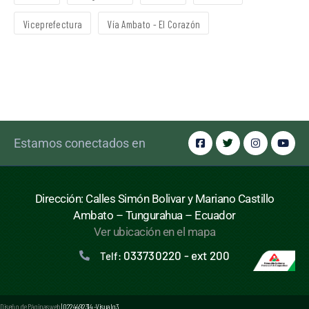
Viceprefectura
Vía Ambato - El Corazón
Estamos conectados en
Dirección: Calles Simón Bolivar y Mariano Castillo
Ambato – Tungurahua – Ecuador
Ver ubicación en el mapa
033730220 - ext 200
Telf:
Diseño de Páginas web
| 0224492314 -Visualg3