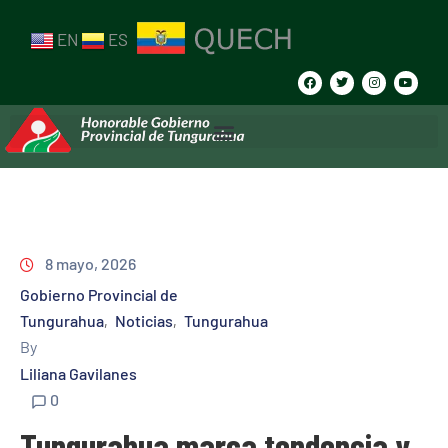
EN
ES
8 mayo, 2026
Gobierno Provincial de
Tungurahua
Noticias
Tungurahua
‚
‚
By
Liliana Gavilanes
0
Tungurahua marca tendencia y