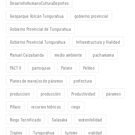
DesarrolloHumanoCulturaDeportes
Geoparque Volcán Tungurahua
gobierno provincial
Gobierno Provincial de Tungurahua
Gobierno Provincial Tungurahua
Infraestructura y Vialidad
Manuel Caizabanda
medio ambiente
pachamama
PACT II
parroquias
Patate
Pelileo
Planes de manejos de páramos
prefectura
produccion
producción
Productividad
páramos
Píllaro
recursos hídricos
riego
Riego Tecnificado
Salasaka
sostenibilidad
Tisaleo
Tungurahua
turismo
vialidad