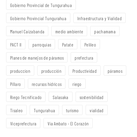
Gobierno Provincial de Tungurahua
Gobierno Provincial Tungurahua
Infraestructura y Vialidad
Manuel Caizabanda
medio ambiente
pachamama
PACT II
parroquias
Patate
Pelileo
Planes de manejos de páramos
prefectura
produccion
producción
Productividad
páramos
Píllaro
recursos hídricos
riego
Riego Tecnificado
Salasaka
sostenibilidad
Tisaleo
Tungurahua
turismo
vialidad
Viceprefectura
Vía Ambato - El Corazón