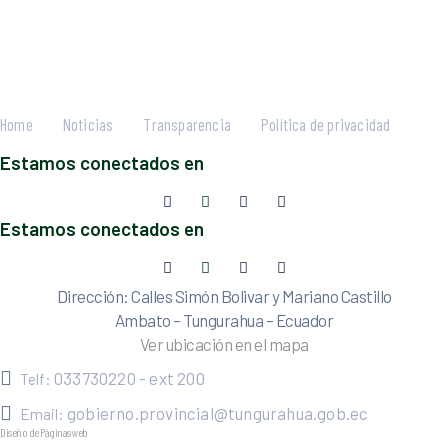
Home
Noticias
Transparencia
Política de privacidad
Estamos conectados en
Estamos conectados en
Dirección: Calles Simón Bolivar y Mariano Castillo
Ambato – Tungurahua – Ecuador
Ver ubicación en el mapa
033730220 - ext 200
Telf:
gobierno.provincial@tungurahua.gob.ec
Email:
Diseño de Páginas web
| 0224492314 -Visualg3