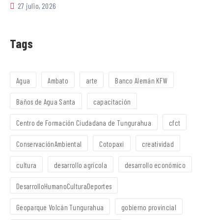
27 julio, 2026
Tags
Agua
Ambato
arte
Banco Alemán KFW
Baños de Agua Santa
capacitación
Centro de Formación Ciudadana de Tungurahua
cfct
ConservaciónAmbiental
Cotopaxi
creatividad
cultura
desarrollo agrícola
desarrollo económico
DesarrolloHumanoCulturaDeportes
Geoparque Volcán Tungurahua
gobierno provincial