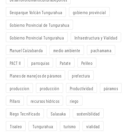
Geoparque Volcán Tungurahua
gobierno provincial
Gobierno Provincial de Tungurahua
Gobierno Provincial Tungurahua
Infraestructura y Vialidad
Manuel Caizabanda
medio ambiente
pachamama
PACT II
parroquias
Patate
Pelileo
Planes de manejos de páramos
prefectura
produccion
producción
Productividad
páramos
Píllaro
recursos hídricos
riego
Riego Tecnificado
Salasaka
sostenibilidad
Tisaleo
Tungurahua
turismo
vialidad