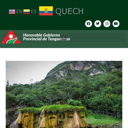
EN
ES