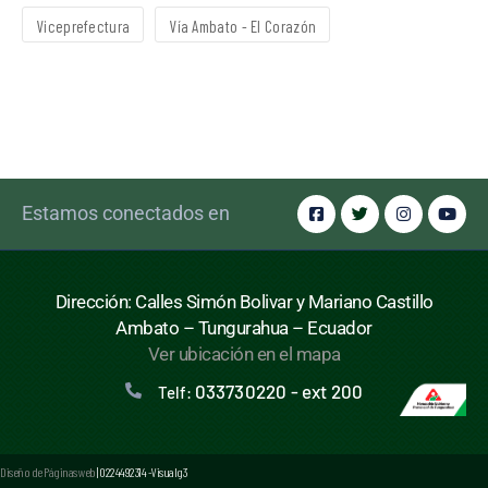
Viceprefectura
Vía Ambato - El Corazón
Estamos conectados en
Dirección: Calles Simón Bolivar y Mariano Castillo
Ambato – Tungurahua – Ecuador
Ver ubicación en el mapa
033730220 - ext 200
Telf:
Diseño de Páginas web
| 0224492314 -Visualg3