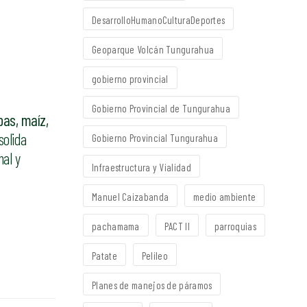
DesarrolloHumanoCulturaDeportes
Geoparque Volcán Tungurahua
gobierno provincial
Gobierno Provincial de Tungurahua
as, maíz,
solida
Gobierno Provincial Tungurahua
nal y
Infraestructura y Vialidad
Manuel Caizabanda
medio ambiente
pachamama
PACT II
parroquias
Patate
Pelileo
Planes de manejos de páramos