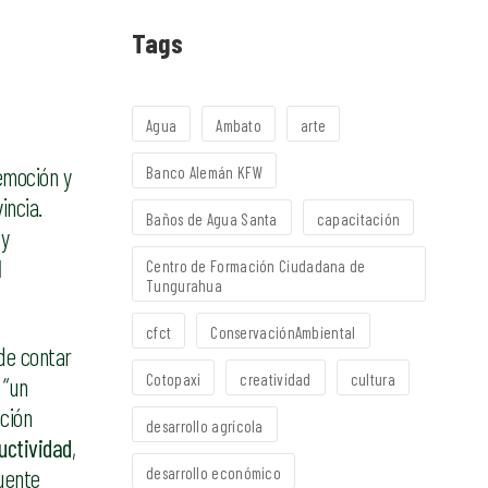
Tags
Agua
Ambato
arte
emoción y
Banco Alemán KFW
incia.
Baños de Agua Santa
capacitación
 y
l
Centro de Formación Ciudadana de
Tungurahua
cfct
ConservaciónAmbiental
 de contar
Cotopaxi
creatividad
cultura
 “un
ción
desarrollo agrícola
uctividad
,
desarrollo económico
uente