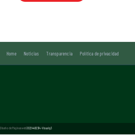
Home
Noticias
Transparencia
Política de privacidad
Diseño de Páginas web
| 0224492314 -Visualg3