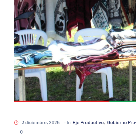
3 diciembre, 2025
- In
Eje Productivo
Gobierno Pro
‚
0