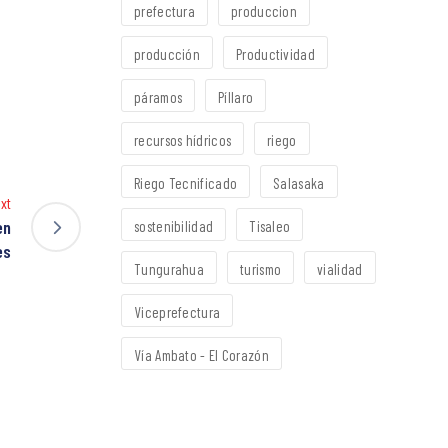
prefectura
produccion
producción
Productividad
páramos
Píllaro
recursos hídricos
riego
Riego Tecnificado
Salasaka
xt
en
sostenibilidad
Tisaleo
es
Tungurahua
turismo
vialidad
Viceprefectura
Vía Ambato - El Corazón