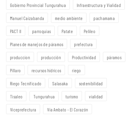
Gobierno Provincial Tungurahua
Infraestructura y Vialidad
Manuel Caizabanda
medio ambiente
pachamama
PACT II
parroquias
Patate
Pelileo
Planes de manejos de páramos
prefectura
produccion
producción
Productividad
páramos
Píllaro
recursos hídricos
riego
Riego Tecnificado
Salasaka
sostenibilidad
Tisaleo
Tungurahua
turismo
vialidad
Viceprefectura
Vía Ambato - El Corazón