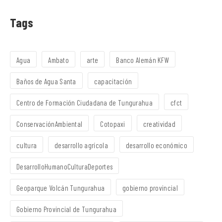
Tags
Agua
Ambato
arte
Banco Alemán KFW
Baños de Agua Santa
capacitación
Centro de Formación Ciudadana de Tungurahua
cfct
ConservaciónAmbiental
Cotopaxi
creatividad
cultura
desarrollo agrícola
desarrollo económico
DesarrolloHumanoCulturaDeportes
Geoparque Volcán Tungurahua
gobierno provincial
Gobierno Provincial de Tungurahua