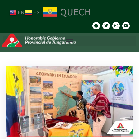
EN
ES