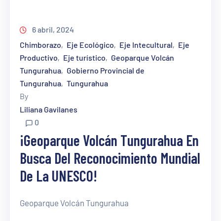
6 abril, 2024
Chimborazo
Eje Ecológico
Eje Intecultural
Eje
‚
‚
‚
Productivo
Eje turístico
Geoparque Volcán
‚
‚
Tungurahua
Gobierno Provincial de
‚
Tungurahua
Tungurahua
‚
By
Liliana Gavilanes
0
¡Geoparque Volcán Tungurahua En
Busca Del Reconocimiento Mundial
De La UNESCO!
Geoparque Volcán Tungurahua