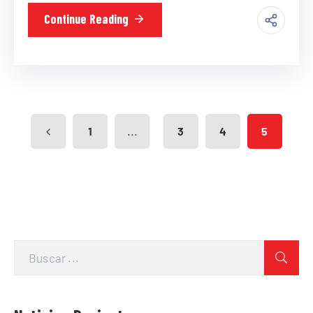
Continue Reading
...
1
3
4
5