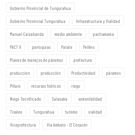
Gobierno Provincial de Tungurahua
Gobierno Provincial Tungurahua
Infraestructura y Vialidad
Manuel Caizabanda
medio ambiente
pachamama
PACT II
parroquias
Patate
Pelileo
Planes de manejos de páramos
prefectura
produccion
producción
Productividad
páramos
Píllaro
recursos hídricos
riego
Riego Tecnificado
Salasaka
sostenibilidad
Tisaleo
Tungurahua
turismo
vialidad
Viceprefectura
Vía Ambato - El Corazón