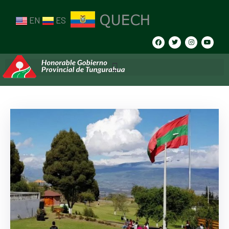
EN
ES