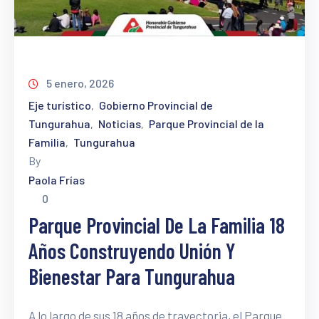
5 enero, 2026
Eje turístico
Gobierno Provincial de
‚
Tungurahua
Noticias
Parque Provincial de la
‚
‚
Familia
Tungurahua
‚
By
Paola Frías
0
Parque Provincial De La Familia 18
Años Construyendo Unión Y
Bienestar Para Tungurahua
A lo largo de sus 18 años de trayectoria, el Parque