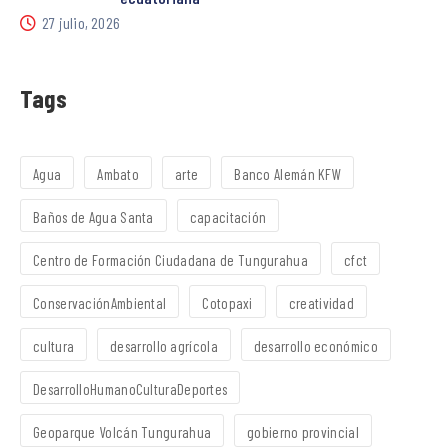
27 julio, 2026
Tags
Agua
Ambato
arte
Banco Alemán KFW
Baños de Agua Santa
capacitación
Centro de Formación Ciudadana de Tungurahua
cfct
ConservaciónAmbiental
Cotopaxi
creatividad
cultura
desarrollo agrícola
desarrollo económico
DesarrolloHumanoCulturaDeportes
Geoparque Volcán Tungurahua
gobierno provincial