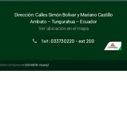
Dirección: Calles Simón Bolivar y Mariano Castillo
Ambato – Tungurahua – Ecuador
Ver ubicación en el mapa
033730220 - ext 200
Telf:
Diseño de Páginas web
| 0224492314 -Visualg3