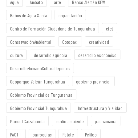
Agua
Ambato
arte
Banco Alemán KFW
Baños de Agua Santa
capacitación
Centro de Formación Ciudadana de Tungurahua
cfct
ConservaciónAmbiental
Cotopaxi
creatividad
cultura
desarrollo agrícola
desarrollo económico
DesarrolloHumanoCulturaDeportes
Geoparque Volcán Tungurahua
gobierno provincial
Gobierno Provincial de Tungurahua
Gobierno Provincial Tungurahua
Infraestructura y Vialidad
Manuel Caizabanda
medio ambiente
pachamama
PACT II
parroquias
Patate
Pelileo