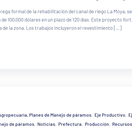
rega formal de la rehabilitación del canal de riego La Moya, s
de 100.000 dólares en un plazo de 120 días. Este proyecto for
a de la zona. Los trabajos incluyeron el revestimiento […]
 Agropecuaria, Planes de Manejo de páramos
Eje Productivo
E
‚
‚
anejo de páramos
Noticias
Prefectura
Producción
Recursos
‚
‚
‚
‚