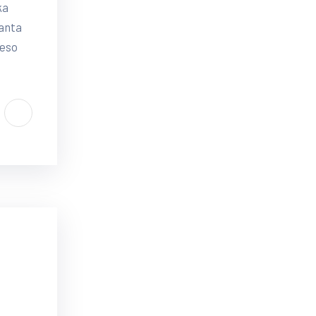
ka
Santa
reso