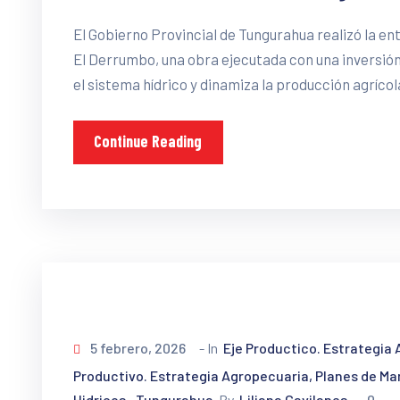
El Gobierno Provincial de Tungurahua realizó la ent
El Derrumbo, una obra ejecutada con una inversión 
el sistema hídrico y dinamiza la producción agrícol
Continue Reading
5 febrero, 2026
- In
Eje Productico. Estrategia
Productivo. Estrategia Agropecuaria, Planes de M
Hidricos
Tungurahua
By
Liliana Gavilanes
0