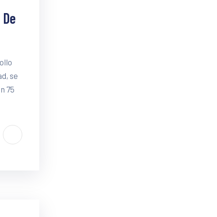
 De
ollo
ad, se
un 75