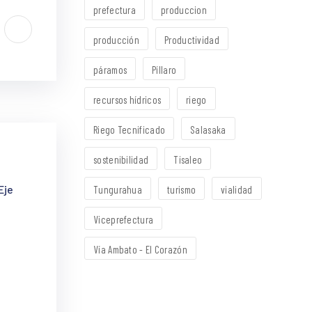
prefectura
produccion
producción
Productividad
páramos
Píllaro
recursos hídricos
riego
Riego Tecnificado
Salasaka
sostenibilidad
Tisaleo
Eje
Tungurahua
turismo
vialidad
Viceprefectura
Vía Ambato - El Corazón