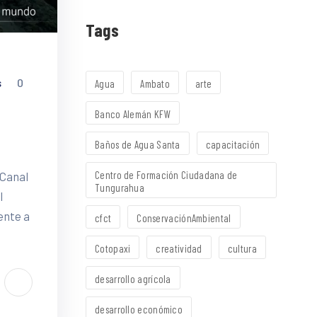
Tags
s
0
Agua
Ambato
arte
Banco Alemán KFW
Baños de Agua Santa
capacitación
Centro de Formación Ciudadana de
 Canal
Tungurahua
l
ente a
cfct
ConservaciónAmbiental
Cotopaxi
creatividad
cultura
desarrollo agrícola
desarrollo económico