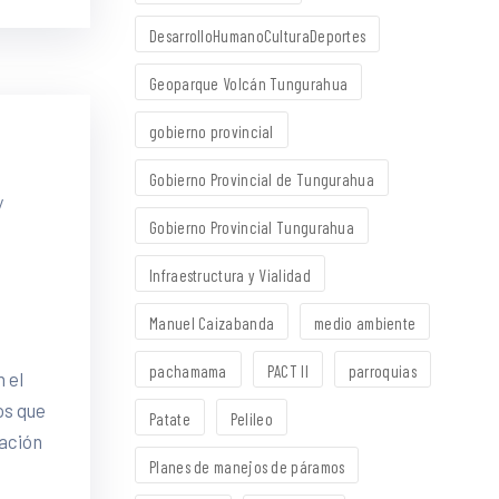
DesarrolloHumanoCulturaDeportes
Geoparque Volcán Tungurahua
gobierno provincial
Gobierno Provincial de Tungurahua
y
Gobierno Provincial Tungurahua
Infraestructura y Vialidad
Manuel Caizabanda
medio ambiente
pachamama
PACT II
parroquias
 el
os que
Patate
Pelileo
pación
Planes de manejos de páramos