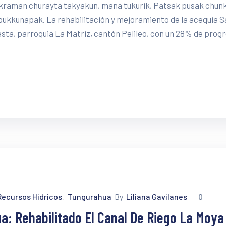
 chakraman churayta takyakun, mana tukurik, Patsak pusak chun
pukkunapak. La rehabilitación y mejoramiento de la acequia 
esta, parroquia La Matriz, cantón Pelileo, con un 28% de prog
Recursos Hidricos
Tungurahua
By
Liliana Gavilanes
0
‚
a: Rehabilitado El Canal De Riego La Moya