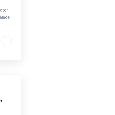
ector
talece
je